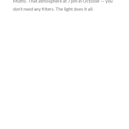
Muths’. That atmosphere at 7 pm in October — you
don’t need any filters. The light does it all.