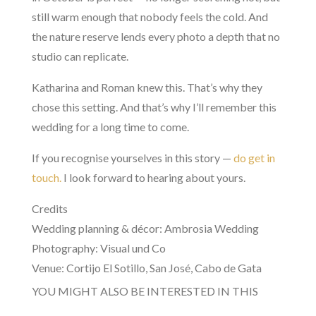
still warm enough that nobody feels the cold. And
the nature reserve lends every photo a depth that no
studio can replicate.
Katharina and Roman knew this. That’s why they
chose this setting. And that’s why I’ll remember this
wedding for a long time to come.
If you recognise yourselves in this story —
do get in
touch.
I look forward to hearing about yours.
Credits
Wedding planning & décor: Ambrosia Wedding
Photography: Visual und Co
Venue: Cortijo El Sotillo, San José, Cabo de Gata
YOU MIGHT ALSO BE INTERESTED IN THIS