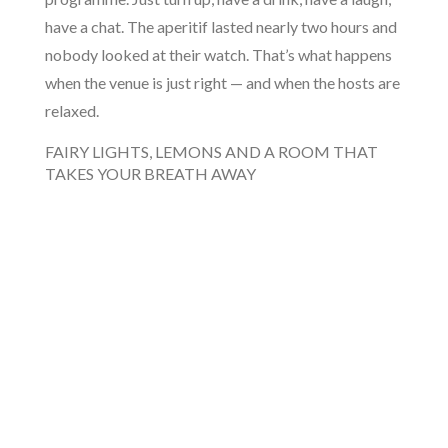
have a chat. The aperitif lasted nearly two hours and
nobody looked at their watch. That’s what happens
when the venue is just right — and when the hosts are
relaxed.
FAIRY LIGHTS, LEMONS AND A ROOM THAT
TAKES YOUR BREATH AWAY