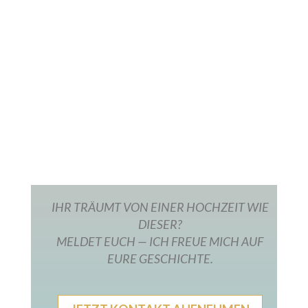
Some places don’t really need much
description — you just feel them straight away.
Guardias Viejas on a May morning: the sea
stretches out vast and calm, the air smells of
salt and warm stone, and on the lawn right by
the water stands a golden arch full of pampas...
IHR TRÄUMT VON EINER HOCHZEIT WIE
DIESER?
MELDET EUCH — ICH FREUE MICH AUF
EURE GESCHICHTE.