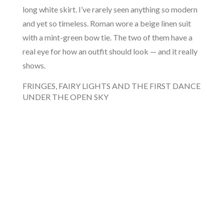
long white skirt. I’ve rarely seen anything so modern
and yet so timeless. Roman wore a beige linen suit
with a mint-green bow tie. The two of them have a
real eye for how an outfit should look — and it really
shows.
FRINGES, FAIRY LIGHTS AND THE FIRST DANCE
UNDER THE OPEN SKY